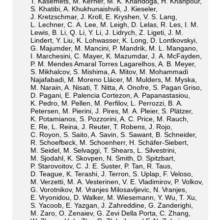
T. Kasemets, M. Kerner, M. K. Khandoga, H. Khanpour,
S. Khatibi, A. Khukhunaishvili, J. Kieseler,
J. Kretzschmar, J. Kroll, E. Kryshen, V. S. Lang,
L. Lechner, C. A. Lee, M. Leigh, D. Lelas, R. Les, I. M.
Lewis, B. Li, Q. Li, Y. Li, J. Lidrych, Z. Ligeti, J. M.
Lindert, Y. Liu, K. Lohwasser, K. Long, D. Lontkovskyi,
G. Majumder, M. Mancini, P. Mandrik, M. L. Mangano,
I. Marchesini, C. Mayer, K. Mazumdar, J. A. McFayden,
P. M. Mendes Amaral Torres Lagarelhos, A. B. Meyer,
S. Mikhalcov, S. Mishima, A. Mitov, M. Mohammadi
Najafabadi, M. Moreno Llácer, M. Mulders, M. Myska,
M. Narain, A. Nisati, T. Nitta, A. Onofre, S. Pagan Griso,
D. Pagani, E. Palencia Cortezon, A. Papanastasiou,
K. Pedro, M. Pellen, M. Perfilov, L. Perrozzi, B. A.
Petersen, M. Pierini, J. Pires, M. A. Pleier, S. Plätzer,
K. Potamianos, S. Pozzorini, A. C. Price, M. Rauch,
E. Re, L. Reina, J. Reuter, T. Robens, J. Rojo,
C. Royon, S. Saito, A. Savin, S. Sawant, B. Schneider,
R. Schoefbeck, M. Schoenherr, H. Schäfer-Siebert,
M. Seidel, M. Selvaggi, T. Shears, L. Silvestrini,
M. Sjodahl, K. Skovpen, N. Smith, D. Spitzbart,
P. Starovoitov, C. J. E. Suster, P. Tan, R. Taus,
D. Teague, K. Terashi, J. Terron, S. Uplap, F. Veloso,
M. Verzetti, M. A. Vesterinen, V. E. Vladimirov, P. Volkov,
G. Vorotnikov, M. Vranjes Milosavljevic, N. Vranjes,
E. Vryonidou, D. Walker, M. Wiesemann, Y. Wu, T. Xu,
S. Yacoob, E. Yazgan, J. Zahreddine, G. Zanderighi,
M. Zaro, O. Zenaiev, G. Zevi Della Porta, C. Zhang,