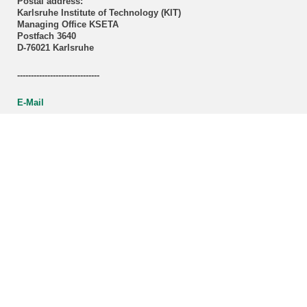
Postal address:
Karlsruhe Institute of Technology (KIT)
Managing Office KSETA
Postfach 3640
D-76021 Karlsruhe
------------------------------
E-Mail
Directions
Mail to Webmaster
KSETA Acknowledgement
Statutes of KSETA
KCETA brochure (PDF-File)