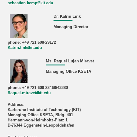
sebastian kempf∂kit.edu
Dr. Katrin Link
Managing Director
phone: +49 721 608-29172
Katrin.link∂kit.edu
Ms. Raquel Lujan Miravet
Managing Office KSETA
phone: +49 721 608-22468/43380
Raquel.miravet∂kit.edu
Address:
Karlsruhe Institute of Technology (KIT)
Managing Office KSETA, Bldg. 401
Hermann-von-Helmholtz-Platz 1
D-76344 Eggenstein-Leopoldshafen