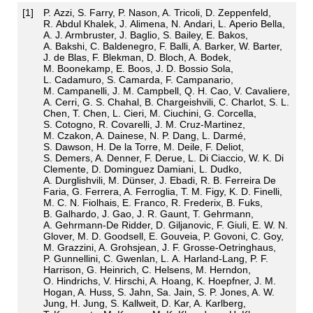
[
1
]
P. Azzi, S. Farry, P. Nason, A. Tricoli, D. Zeppenfeld,
R. Abdul Khalek, J. Alimena, N. Andari, L. Aperio Bella,
A. J. Armbruster, J. Baglio, S. Bailey, E. Bakos,
A. Bakshi, C. Baldenegro, F. Balli, A. Barker, W. Barter,
J. de Blas, F. Blekman, D. Bloch, A. Bodek,
M. Boonekamp, E. Boos, J. D. Bossio Sola,
L. Cadamuro, S. Camarda, F. Campanario,
M. Campanelli, J. M. Campbell, Q. H. Cao, V. Cavaliere,
A. Cerri, G. S. Chahal, B. Chargeishvili, C. Charlot, S. L.
Chen, T. Chen, L. Cieri, M. Ciuchini, G. Corcella,
S. Cotogno, R. Covarelli, J. M. Cruz-Martinez,
M. Czakon, A. Dainese, N. P. Dang, L. Darmé,
S. Dawson, H. De la Torre, M. Deile, F. Deliot,
S. Demers, A. Denner, F. Derue, L. Di Ciaccio, W. K. Di
Clemente, D. Dominguez Damiani, L. Dudko,
A. Durglishvili, M. Dünser, J. Ebadi, R. B. Ferreira De
Faria, G. Ferrera, A. Ferroglia, T. M. Figy, K. D. Finelli,
M. C. N. Fiolhais, E. Franco, R. Frederix, B. Fuks,
B. Galhardo, J. Gao, J. R. Gaunt, T. Gehrmann,
A. Gehrmann-De Ridder, D. Giljanovic, F. Giuli, E. W. N.
Glover, M. D. Goodsell, E. Gouveia, P. Govoni, C. Goy,
M. Grazzini, A. Grohsjean, J. F. Grosse-Oetringhaus,
P. Gunnellini, C. Gwenlan, L. A. Harland-Lang, P. F.
Harrison, G. Heinrich, C. Helsens, M. Herndon,
O. Hindrichs, V. Hirschi, A. Hoang, K. Hoepfner, J. M.
Hogan, A. Huss, S. Jahn, Sa. Jain, S. P. Jones, A. W.
Jung, H. Jung, S. Kallweit, D. Kar, A. Karlberg,