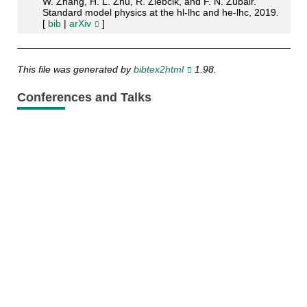
W. Zhang, H. L. Zhu, R. Zlebcik, and F. N. Zubair.
Standard model physics at the hl-lhc and he-lhc, 2019.
[
bib
|
arXiv
]
This file was generated by
bibtex2html
1.98.
Conferences and Talks